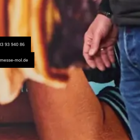
83 93 940 86
@messe-mol.de